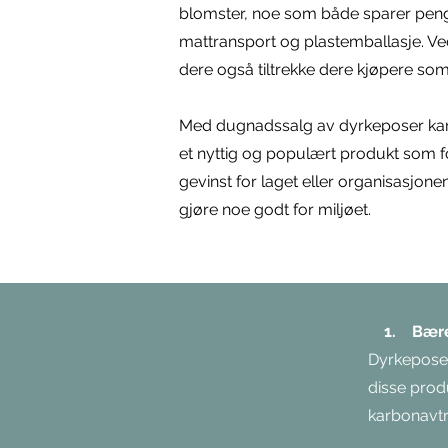
blomster, noe som både sparer peng
mattransport og plastemballasje. Ved å
dere også tiltrekke dere kjøpere som
Med dugnadssalg av dyrkeposer kan d
et nyttig og populært produkt som fo
gevinst for laget eller organisasjon
gjøre noe godt for miljøet.
1. Bærek
Dyrkeposen
disse prod
karbonavtr