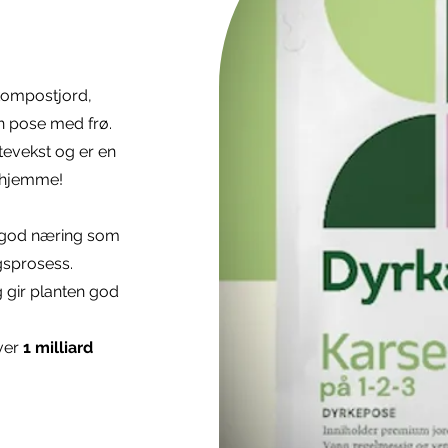
kompostjord,
ten pose med frø.
tevekst og er en
r hjemme!
v god næring som
ngsprosess.
og gir planten god
over
1 milliard