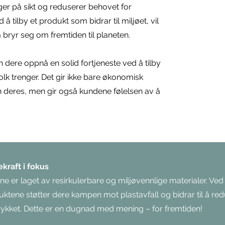
er på sikt og reduserer behovet for
 tilby et produkt som bidrar til miljøet, vil
 bryr seg om fremtiden til planeten.
ere oppnå en solid fortjeneste ved å tilby
lk trenger. Det gir ikke bare økonomisk
en deres, men gir også kundene følelsen av å
raft i fokus
e er laget av resirkulerbare og miljøvennlige materialer. Ved
uktene støtter dere kampen mot plastavfall og bidrar til å re
ykket. Dette er en dugnad med mening – for fremtiden!