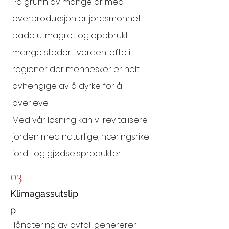
På grunn av mange år med
overproduksjon er jordsmonnet
både utmagret og oppbrukt
mange steder i verden, ofte i
regioner der mennesker er helt
avhengige av å dyrke for å
overleve.
Med vår løsning kan vi revitalisere
jorden med naturlige, næringsrike
jord- og gjødselsprodukter.
03
Klimagassutslip
p
Håndtering av avfall genererer