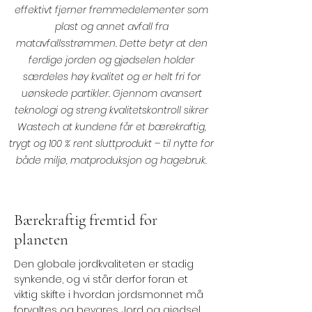
effektivt fjerner fremmedelementer som
plast og annet avfall fra
matavfallsstrømmen. Dette betyr at den
ferdige jorden og gjødselen holder
særdeles høy kvalitet og er helt fri for
uønskede partikler. Gjennom avansert
teknologi og streng kvalitetskontroll sikrer
Wastech at kundene får et bærekraftig,
trygt og 100 % rent sluttprodukt – til nytte for
både miljø, matproduksjon og hagebruk.
Bærekraftig fremtid for
planeten
Den globale jordkvaliteten er stadig
synkende, og vi står derfor foran et
viktig skifte i hvordan jordsmonnet må
forvaltes og bevares. Jord og gjødsel